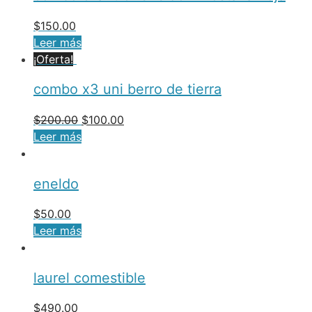
$
150.00
Leer más
¡Oferta!
combo x3 uni berro de tierra
$
200.00
$
100.00
Leer más
eneldo
$
50.00
Leer más
laurel comestible
$
490.00