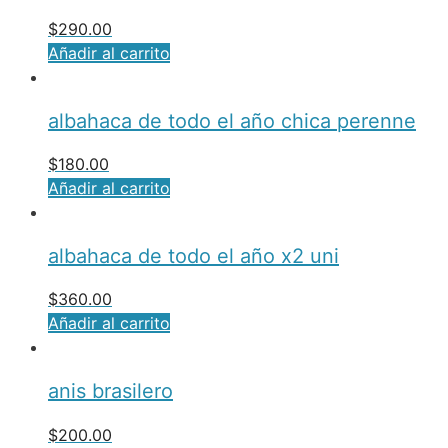
$
290.00
Añadir al carrito
albahaca de todo el año chica perenne
$
180.00
Añadir al carrito
albahaca de todo el año x2 uni
$
360.00
Añadir al carrito
anis brasilero
$
200.00