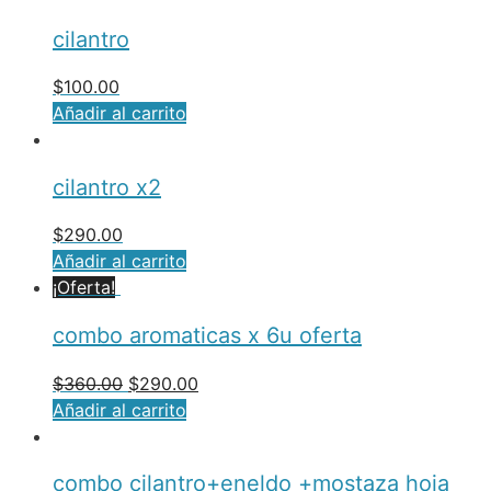
cilantro
$
100.00
Añadir al carrito
cilantro x2
$
290.00
Añadir al carrito
¡Oferta!
combo aromaticas x 6u oferta
$
360.00
$
290.00
Añadir al carrito
combo cilantro+eneldo +mostaza hoja