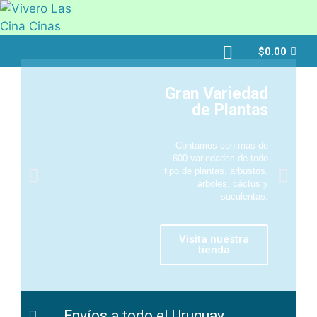
$
0.00
Gran Variedad
de Plantas
Contamos con más de
600 variedades de todo
tipo de plantas, arbustos,
árboles, cáctus y
suculentas.
Visita nuestra
tienda
Envíos a todo el Uruguay