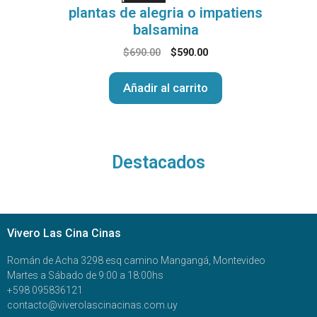
plantas de alegria o impatiens
balsamina
$
690.00
$
590.00
Añadir al carrito
Destacados
Vivero Las Cina Cinas
Román de Acha 3298 esq camino Mangangá, Montevideo
Martes a Sábado de 9:00 a 18:00hs
+598 095836121
contacto@viverolascinacinas.com.uy