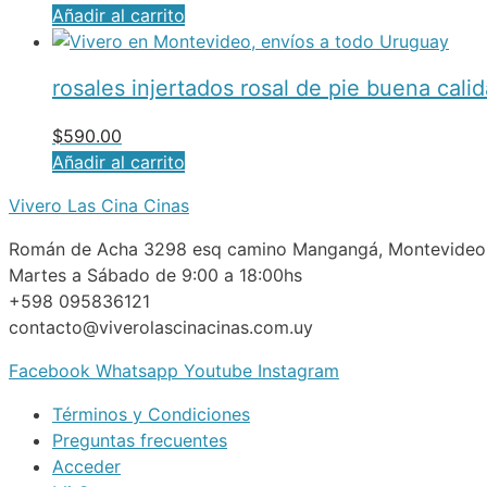
Añadir al carrito
rosales injertados rosal de pie buena cali
$
590.00
Añadir al carrito
Vivero Las Cina Cinas
Román de Acha 3298 esq camino Mangangá, Montevideo
Martes a Sábado de 9:00 a 18:00hs
+598 095836121
contacto@viverolascinacinas.com.uy
Facebook
Whatsapp
Youtube
Instagram
Términos y Condiciones
Preguntas frecuentes
Acceder