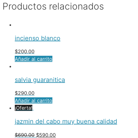
Productos relacionados
incienso blanco
$
200.00
Añadir al carrito
salvia guaranitica
$
290.00
Añadir al carrito
¡Oferta!
jazmin del cabo muy buena calidad
$
690.00
$
590.00