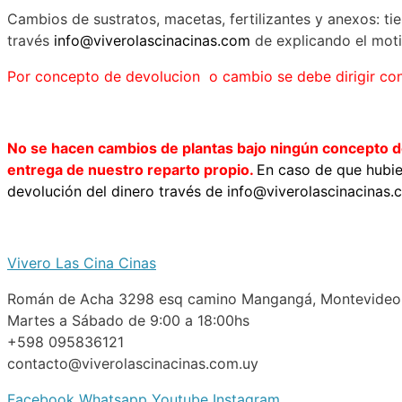
Cambios de sustratos, macetas, fertilizantes y anexos: ti
través
info@viverolascinacinas.com
de explicando el moti
Por concepto de devolucion o cambio se debe dirigir con e
No se hacen cambios de plantas bajo ningún concepto
entrega de nuestro reparto propio.
En caso de que hubie
devolución del dinero través de info@viverolascinacinas.
Vivero Las Cina Cinas
Román de Acha 3298 esq camino Mangangá, Montevideo
Martes a Sábado de 9:00 a 18:00hs
+598 095836121
contacto@viverolascinacinas.com.uy
Facebook
Whatsapp
Youtube
Instagram