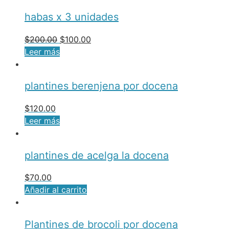
habas x 3 unidades
$
200.00
$
100.00
Leer más
plantines berenjena por docena
$
120.00
Leer más
plantines de acelga la docena
$
70.00
Añadir al carrito
Plantines de brocoli por docena