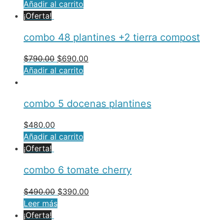
Añadir al carrito
¡Oferta!
combo 48 plantines +2 tierra compost
$
790.00
$
690.00
Añadir al carrito
combo 5 docenas plantines
$
480.00
Añadir al carrito
¡Oferta!
combo 6 tomate cherry
$
490.00
$
390.00
Leer más
¡Oferta!