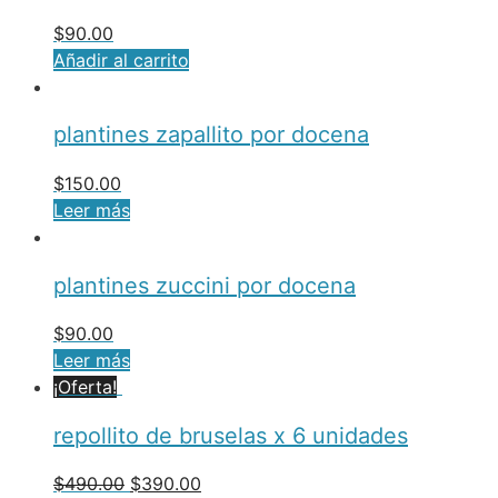
$
90.00
Añadir al carrito
plantines zapallito por docena
$
150.00
Leer más
plantines zuccini por docena
$
90.00
Leer más
¡Oferta!
repollito de bruselas x 6 unidades
$
490.00
$
390.00