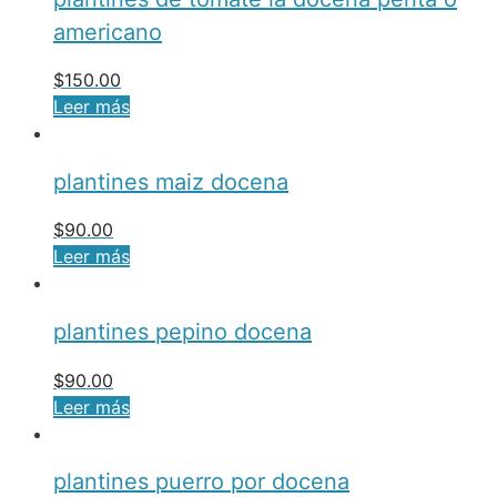
americano
$
150.00
Leer más
plantines maiz docena
$
90.00
Leer más
plantines pepino docena
$
90.00
Leer más
plantines puerro por docena