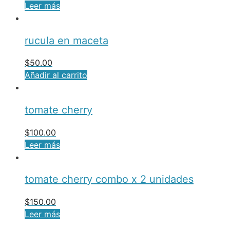
Leer más
rucula en maceta
$
50.00
Añadir al carrito
tomate cherry
$
100.00
Leer más
tomate cherry combo x 2 unidades
$
150.00
Leer más