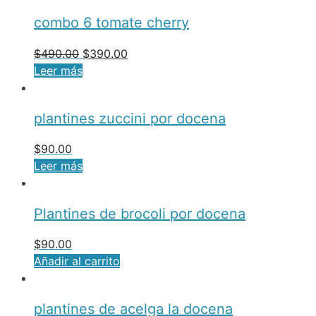
combo 6 tomate cherry
$
490.00
$
390.00
Leer más
plantines zuccini por docena
$
90.00
Leer más
Plantines de brocoli por docena
$
90.00
Añadir al carrito
plantines de acelga la docena