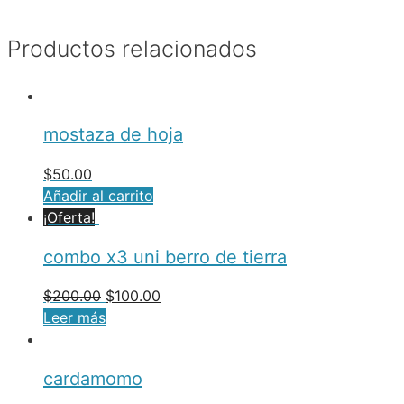
Productos relacionados
mostaza de hoja
$
50.00
Añadir al carrito
¡Oferta!
combo x3 uni berro de tierra
$
200.00
$
100.00
Leer más
cardamomo