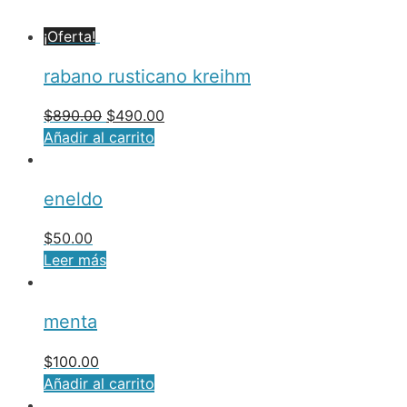
¡Oferta!
rabano rusticano kreihm
$
890.00
$
490.00
Añadir al carrito
eneldo
$
50.00
Leer más
menta
$
100.00
Añadir al carrito