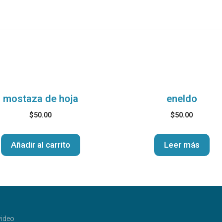
mostaza de hoja
eneldo
$
50.00
$
50.00
Añadir al carrito
Leer más
ideo