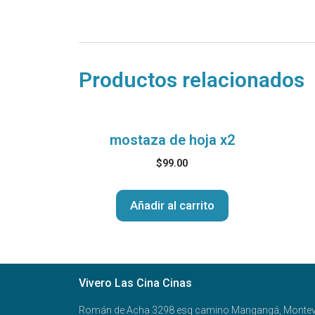
Productos relacionados
mostaza de hoja x2
$
99.00
Añadir al carrito
Vivero Las Cina Cinas
Román de Acha 3298 esq camino Mangangá, Montev