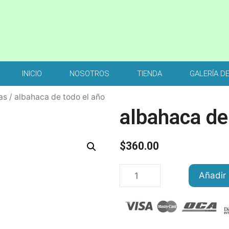
INICIO
NOSOTROS
TIENDA
GALERÍA D
as
/ albahaca de todo el año
albahaca de
$
360.00
Añadir 