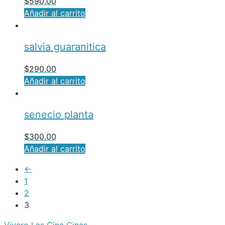
$
590.00
Añadir al carrito
salvia guaranitica
$
290.00
Añadir al carrito
senecio planta
$
300.00
Añadir al carrito
←
1
2
3
Vivero Las Cina Cinas