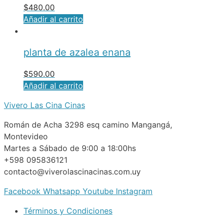
$
480.00
Añadir al carrito
planta de azalea enana
$
590.00
Añadir al carrito
Vivero Las Cina Cinas
Román de Acha 3298 esq camino Mangangá,
Montevideo
Martes a Sábado de 9:00 a 18:00hs
+598 095836121
contacto@viverolascinacinas.com.uy
Facebook
Whatsapp
Youtube
Instagram
Términos y Condiciones