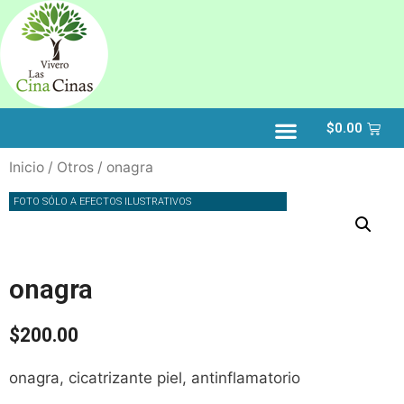
$
0.00
Inicio
/
Otros
/ onagra
FOTO SÓLO A EFECTOS ILUSTRATIVOS
onagra
$
200.00
onagra, cicatrizante piel, antinflamatorio