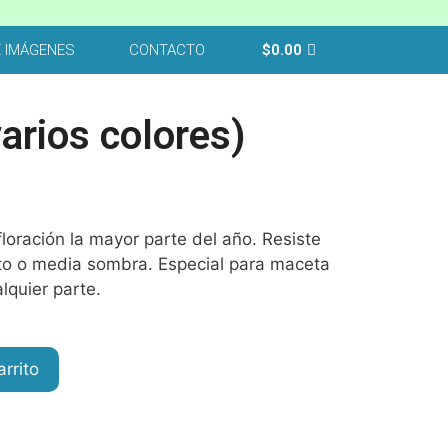
E IMÁGENES
CONTACTO
$
0.00
arios colores)
oración la mayor parte del año. Resiste
ecto o media sombra. Especial para maceta
lquier parte.
arrito