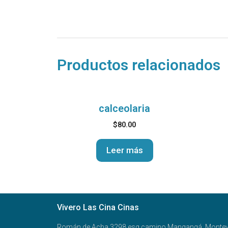
Productos relacionados
calceolaria
$
80.00
Leer más
Vivero Las Cina Cinas
Román de Acha 3298 esq camino Mangangá, Montev