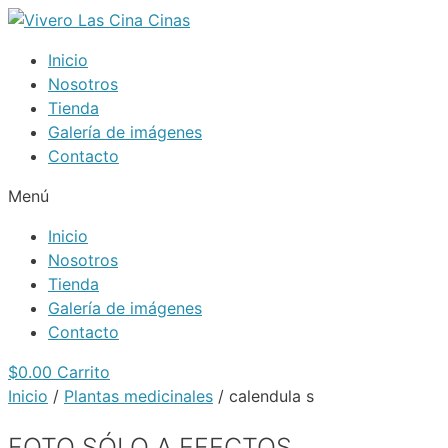
Saltar
al
Inicio
contenido
Nosotros
Tienda
Galería de imágenes
Contacto
Menú
Inicio
Nosotros
Tienda
Galería de imágenes
Contacto
$
0.00
Carrito
Inicio
/
Plantas medicinales
/ calendula s
FOTO SÓLO A EFECTOS