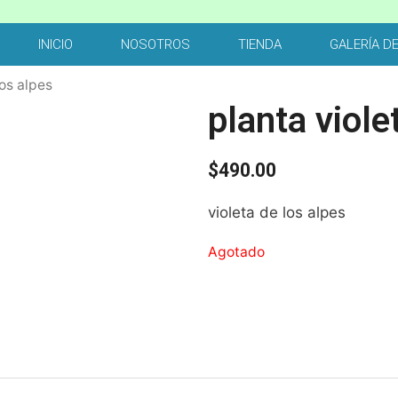
INICIO
NOSOTROS
TIENDA
GALERÍA D
los alpes
planta viole
$
490.00
violeta de los alpes
Agotado