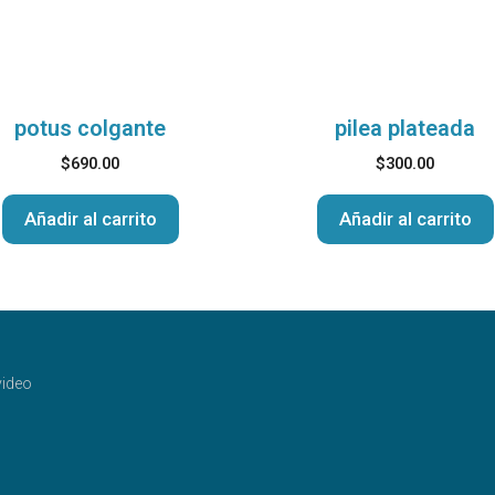
potus colgante
pilea plateada
$
690.00
$
300.00
Añadir al carrito
Añadir al carrito
ideo