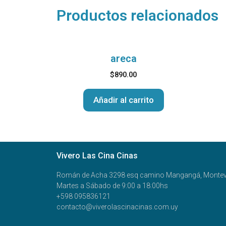
Productos relacionados
areca
$
890.00
Añadir al carrito
Vivero Las Cina Cinas
Román de Acha 3298 esq camino Mangangá, Montev
Martes a Sábado de 9:00 a 18:00hs
+598 095836121
contacto@viverolascinacinas.com.uy