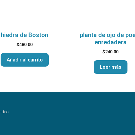
hiedra de Boston
planta de ojo de po
enredadera
$
480.00
$
240.00
Añadir al carrito
Leer más
ideo