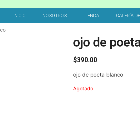
INICIO
NOSOTROS
TIENDA
GALERÍA D
nco
ojo de poet
$
390.00
ojo de poeta blanco
Agotado