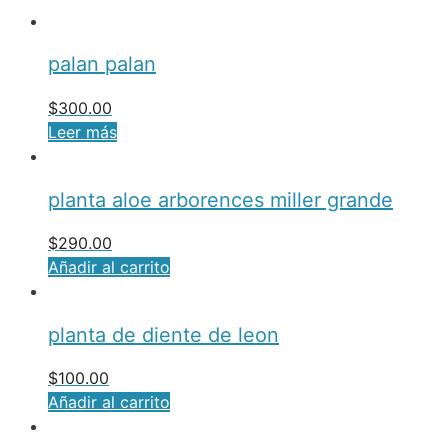
palan palan
$
300.00
Leer más
planta aloe arborences miller grande
$
290.00
Añadir al carrito
planta de diente de leon
$
100.00
Añadir al carrito