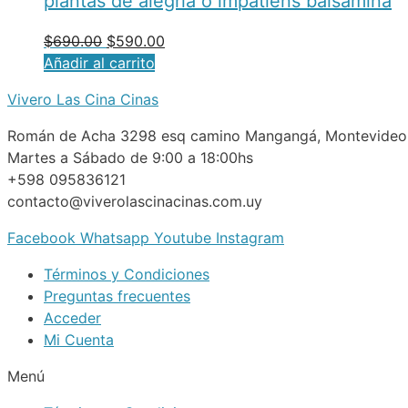
plantas de alegria o impatiens balsamina
$
690.00
$
590.00
Añadir al carrito
Vivero Las Cina Cinas
Román de Acha 3298 esq camino Mangangá, Montevideo
Martes a Sábado de 9:00 a 18:00hs
+598 095836121
contacto@viverolascinacinas.com.uy
Facebook
Whatsapp
Youtube
Instagram
Términos y Condiciones
Preguntas frecuentes
Acceder
Mi Cuenta
Menú