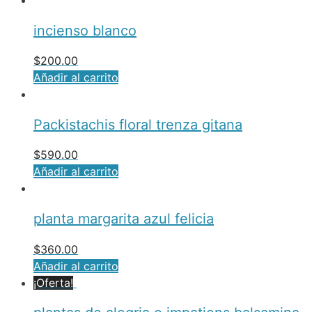
incienso blanco
$
200.00
Añadir al carrito
Packistachis floral trenza gitana
$
590.00
Añadir al carrito
planta margarita azul felicia
$
360.00
Añadir al carrito
¡Oferta!