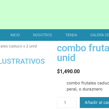
INICIO
NOSOTROS
TIENDA
GALERÍA D
combo fruta
ales caduco x 2 unid
unid
ILUSTRATIVOS
$
1,490.00
combo frutales caduco
peral, o duraznero
Añadir al car