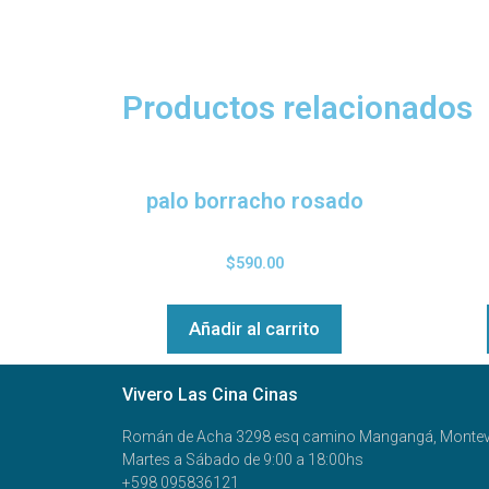
Productos relacionados
palo borracho rosado
$
590.00
Añadir al carrito
Vivero Las Cina Cinas
Román de Acha 3298 esq camino Mangangá, Montev
Martes a Sábado de 9:00 a 18:00hs
+598 095836121