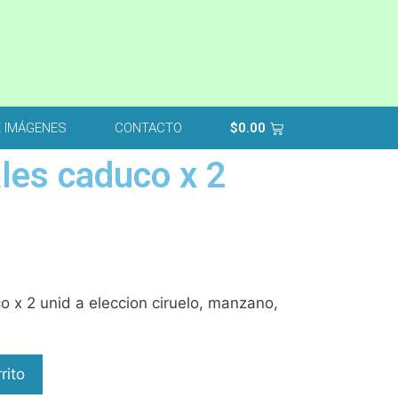
E IMÁGENES
CONTACTO
$
0.00
les caduco x 2
 x 2 unid a eleccion ciruelo, manzano,
rito