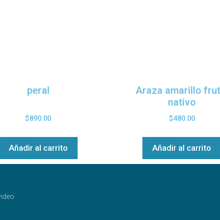
peral
Araza amarillo frut
nativo
$
890.00
$
480.00
Añadir al carrito
Añadir al carrito
ideo