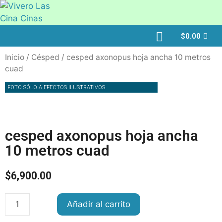
$
0.00
Inicio
/
Césped
/ cesped axonopus hoja ancha 10 metros
cuad
FOTO SÓLO A EFECTOS ILUSTRATIVOS
cesped axonopus hoja ancha
10 metros cuad
$
6,900.00
Añadir al carrito