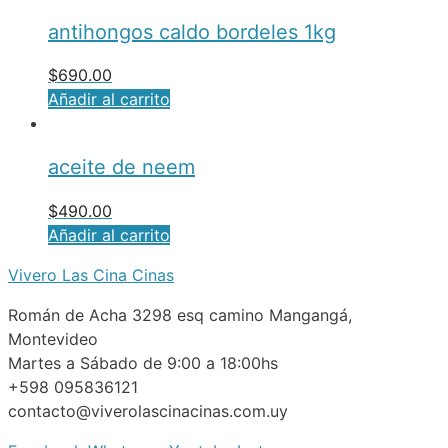
antihongos caldo bordeles 1kg
$
690.00
Añadir al carrito
aceite de neem
$
490.00
Añadir al carrito
Vivero Las Cina Cinas
Román de Acha 3298 esq camino Mangangá,
Montevideo
Martes a Sábado de 9:00 a 18:00hs
+598 095836121
contacto@viverolascinacinas.com.uy